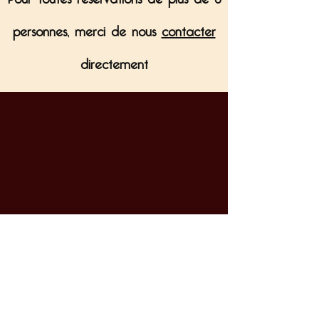
personnes, merci de nous
contacter
directement
71 rue des Grands Champs - 75020
Paris
Tel :
09 52 59 35 11